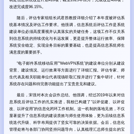
改进完成度96.15%。
随后，评估专家组组长武君胜教授详细介绍了本年度被评估系
统基本情况及评估工作要求。他强调，信息系统后评估工作是系统
建设单位必须高度重视并认真落实的关键任务，这项工作不仅关系
到信息系统的持续优化与长远发展，更是提升整体运行效率、保障
系统安全稳定、实现业务目标的重要基础，也是提高信息系统师生
满意度的重要抓手。
“电子邮件系统移动应用”“WebVPN系统”的建设单位分别从建设
背景、建设情况、运行效果等方面进行了详细汇报。评估专家、师
生代表及相关职能单位代表现场听取汇报并进行了集中研讨，针对
系统存在问题和待完善功能提出了宝贵意见和建议。
最后，宋强对本次会议作总结。他强调，经过2019年以来对信
息系统后评估工作的扎实推进，我校已构建了“以评促建、以评促
改、以评促用”的信息化闭环工作机制。这一机制的落地见效，不仅
显著提升了信息系统的建设质效与师生使用体验，更为后续信息系
统迭代升级、科学布局提供了坚实可靠的决策依据。会后，信息化
管理处将与各部门协同坚持问题导向，认真梳理汇总师生提出的宝