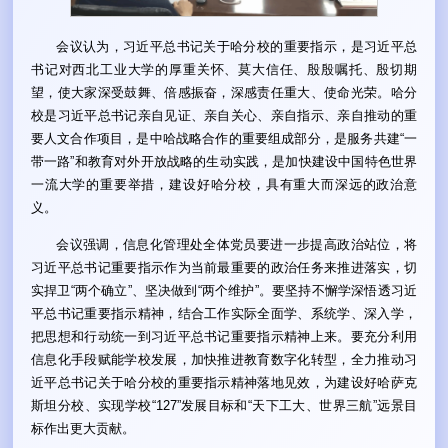
会议认为，习近平总书记关于哈分校的重要指示，是习近平总
书记对西北工业大学的厚重关怀、莫大信任、殷殷嘱托、殷切期
望，使大家深受鼓舞、倍感振奋，深感责任重大、使命光荣。哈分
校是习近平总书记亲自见证、亲自关心、亲自指示、亲自推动的重
要人文合作项目，是中哈战略合作的重要组成部分，是服务共建“一
带一路”和教育对外开放战略的生动实践，是加快建设中国特色世界
一流大学的重要举措，建设好哈分校，具有重大而深远的政治意
义。
会议强调，信息化管理处全体党员要进一步提高政治站位，将
习近平总书记重要指示作为当前最重要的政治任务来推进落实，切
实捍卫“两个确立”、坚决做到“两个维护”。要坚持不懈学深悟透习近
平总书记重要指示精神，结合工作实际全面学、系统学、深入学，
把思想和行动统一到习近平总书记重要指示精神上来。要充分利用
信息化手段赋能学校发展，加快推进教育数字化转型，全力推动习
近平总书记关于哈分校的重要指示精神落地见效，为建设好哈萨克
斯坦分校、实现学校“127”发展目标和“天下工大、世界三航”远景目
标作出更大贡献。