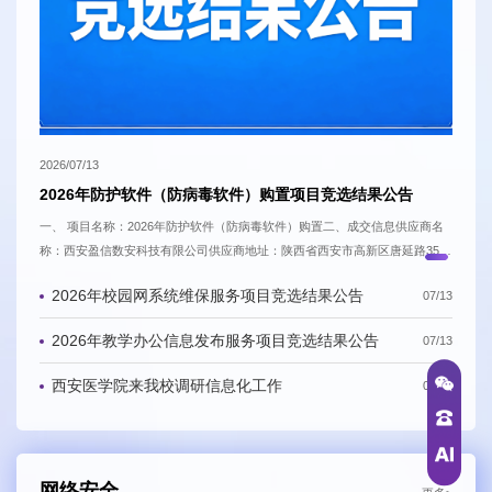
2026/07/13
2026/0
2026年防护软件（防病毒软件）购置项目竞选结果公告
20
应商名
一、 项目名称：2026年防护软件（防病毒软件）购置二、成交信息供应商名
一、 
路35号
称：西安盈信数安科技有限公司供应商地址：陕西省西安市高新区唐延路35号
称：西
货物名称
旺座现代城E座2203室成交金额：32.6万元三、主要采购信息 序号 货物名称
旺座现
2026年校园网系统维保服务项目竞选结果公告
07/13
1000
品牌型号 货物数量 货物单价 1 防病毒软件 北信源防病毒系统V3.0 1000
品牌型
对本次公
套 0.0326万元四、公告期限自本公告发布之日起1个工作日。五、凡对本次公
套 0
2026年教学办公信息发布服务项目竞选结果公告
07/13
告内容提出询问，请按以下方式联系。项目联系人：梅毅...
告内容
西安医学院来我校调研信息化工作
07/06
网络安全