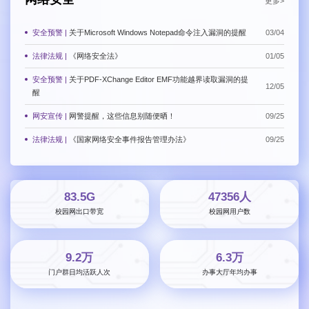
更多>
安全预警 |
关于Microsoft Windows Notepad命令注入漏洞的提醒
03/04
法律法规 |
《网络安全法》
01/05
安全预警 |
关于PDF-XChange Editor EMF功能越界读取漏洞的提
12/05
醒
网安宣传 |
网警提醒，这些信息别随便晒！
09/25
法律法规 |
《国家网络安全事件报告管理办法》
09/25
83.5G
47356人
校园网出口带宽
校园网用户数
9.2万
6.3万
门户群日均活跃人次
办事大厅年均办事